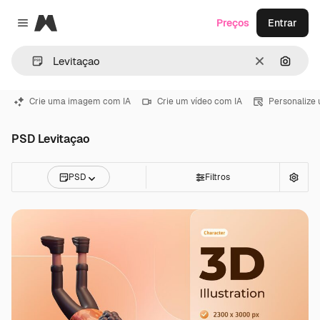
Magnific
Preços
Entrar
Close menu
Limpar
Pesqui
Crie uma imagem com IA
Crie um vídeo com IA
Personalize
PSD Levitaçao
PSD
Filtros