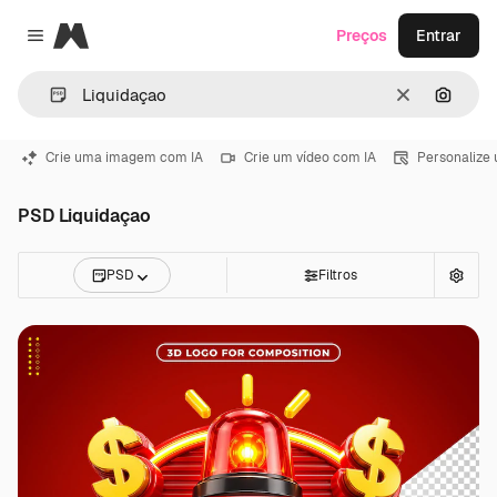
Magnific
Preços
Entrar
Close menu
Limpar
Pesqui
Crie uma imagem com IA
Crie um vídeo com IA
Personalize
PSD Liquidaçao
PSD
Filtros