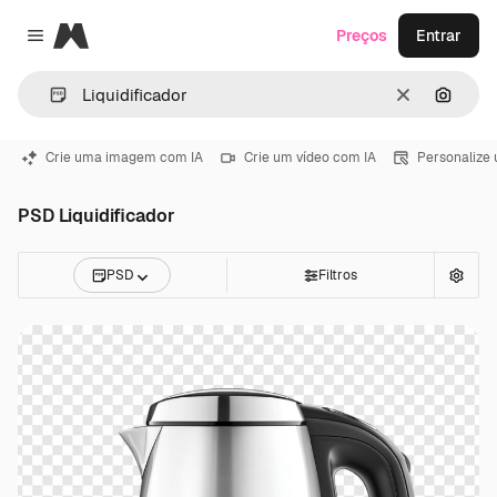
Magnific
Preços
Entrar
Close menu
Limpar
Pesqui
Crie uma imagem com IA
Crie um vídeo com IA
Personalize
PSD Liquidificador
PSD
Filtros