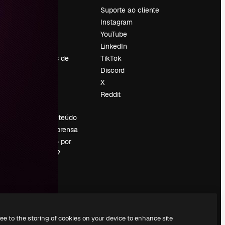
Preços
Suporte ao cliente
Sobre nós
Instagram
Reviews
YouTube
Emprego
LinkedIn
Tendências de
TikTok
pesquisa
Discord
Blog
X
Eventos
Reddit
es
Slidesgo
Vender conteúdo
Sala de imprensa
Procurando por
magnific.ai?
ree to the storing of cookies on your device to enhance site