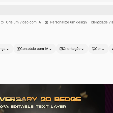
Crie um vídeo com IA
Personalize um design
Identidade vi
ença
Conteúdo com IA
Orientação
Cor
Produtos
Começar