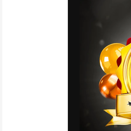
A plataforma cr
seu melhor trab
assinantes entr
agências e estú
Português
Copyright © 2010