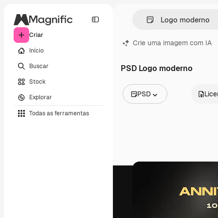
Criar
Crie uma imagem com IA
Início
Buscar
PSD Logo moderno
Stock
PSD
Lic
Explorar
Todas as imagens
Todas as ferramentas
Vetores
Ilustrações
Fotos
PSD
Modelos
Mockups
Vídeos
Clipes de vídeo
Animações
Modelos de vídeos
Ícones
Modelos 3D
Fontes