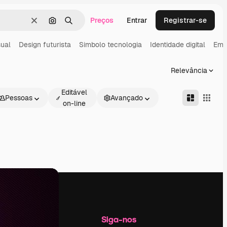
Preços
Entrar
Registrar-se
Limpar
Pesquisar por imagem
Buscar
sual
Design futurista
Simbolo tecnologia
Identidade digital
Empr
Relevância
Editável
Pessoas
Avançado
on-line
Empresa
Siga-nos