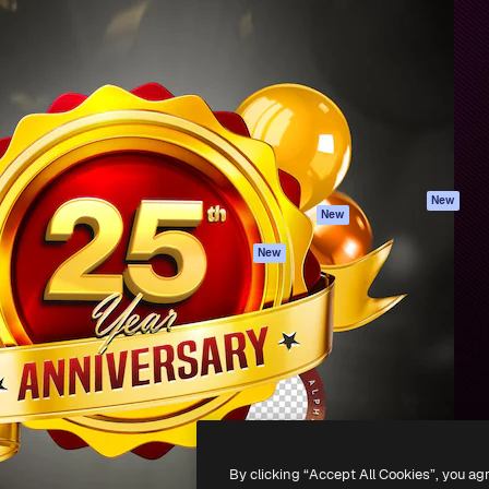
iativa para você direcionar
Spaces
Academy
alho. Mais de 1 milhão de
Assistente de IA
Documentação
e criativos, empresas,
Gerador de
Atendimento
dios.
imagens
Termos e
Gerador de vídeos
condições
Texto para voz
Política de
privacidade
Conteúdo de stock
Originais
MCP para
New
New
Claude/ChatGPT
Política de cooki
Agentes
Central de
New
confiabilidade
API
Afiliados
App móvel
Empresas
Todas as
ferramentas
-
2026
Freepik Company S.L.U.
Todos os direitos reservados
.
By clicking “Accept All Cookies”, you ag