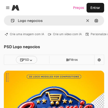
Magnific
Preços
Entrar
Close menu
Limpar
Pesqui
Crie uma imagem com IA
Crie um vídeo com IA
Personalize
PSD Logo negocios
PSD
Filtros