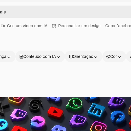
Crie um vídeo com IA
Personalize um design
Capa facebo
ença
Conteúdo com IA
Orientação
Cor
Produtos
Começar