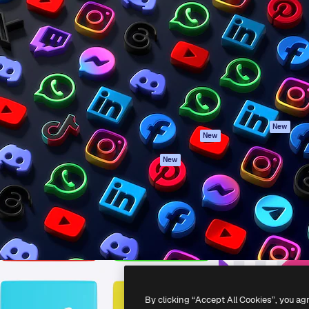
iativa para você direcionar
Spaces
Academy
alho. Mais de 1 milhão de
Assistente de IA
Documentação
e criativos, empresas,
Gerador de
Atendimento
dios.
imagens
Termos e
Gerador de vídeos
condições
Texto para voz
Política de
privacidade
Conteúdo de stock
Originais
MCP para
New
New
Claude/ChatGPT
Política de cooki
Agentes
Central de
New
confiabilidade
API
Afiliados
App móvel
Empresas
Todas as
ferramentas
-
2026
Freepik Company S.L.U.
Todos os direitos reservados
.
By clicking “Accept All Cookies”, you ag