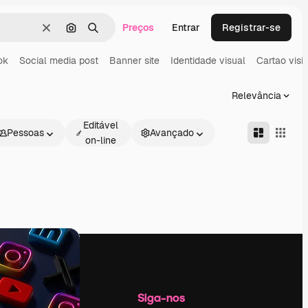
Preços
Entrar
Registrar-se
Limpar
Pesquisar por imagem
Buscar
ok
Social media post
Banner site
Identidade visual
Cartao visit
Relevância
Editável
Pessoas
Avançado
on-line
Empresa
Siga-nos