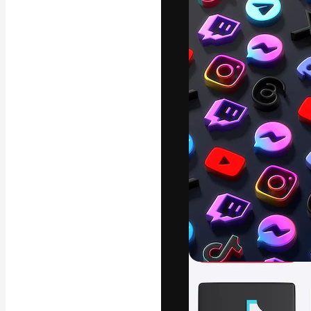
A plataforma cr
seu melhor trab
assinantes entr
agências e estú
Português
Copyright © 2010