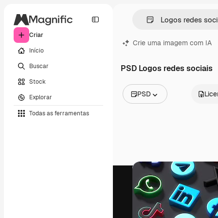
Criar
Crie uma imagem com IA
Início
Buscar
PSD Logos redes sociais
Stock
PSD
Lic
Explorar
Todas as imagens
Todas as ferramentas
Vetores
Ilustrações
Fotos
PSD
Modelos
Mockups
Vídeos
Clipes de vídeo
Animações
Modelos de vídeos
Ícones
Modelos 3D
Fontes