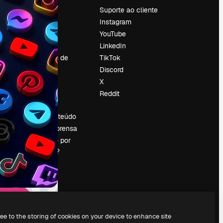
Preços
Suporte ao cliente
Sobre nós
Instagram
Reviews
YouTube
Emprego
LinkedIn
Tendências de
TikTok
pesquisa
Discord
Blog
X
Eventos
Reddit
es
Slidesgo
Vender conteúdo
Sala de imprensa
Procurando por
magnific.ai?
ree to the storing of cookies on your device to enhance site