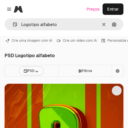
Magnific
Preços
Entrar
Close menu
Limpar
Pesqui
Crie uma imagem com IA
Crie um vídeo com IA
Personalize
PSD Logotipo alfabeto
PSD
Filtros