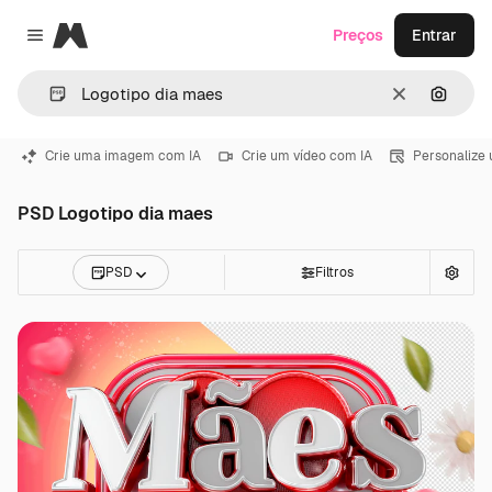
Magnific
Preços
Entrar
Close menu
Limpar
Pesqui
Crie uma imagem com IA
Crie um vídeo com IA
Personalize
PSD Logotipo dia maes
PSD
Filtros