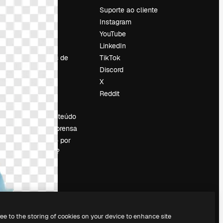
Preços
Suporte ao cliente
Sobre nós
Instagram
Reviews
YouTube
Emprego
LinkedIn
Tendências de
TikTok
pesquisa
Discord
Blog
X
Eventos
Reddit
es
Slidesgo
Vender conteúdo
Sala de imprensa
Procurando por
magnific.ai?
ree to the storing of cookies on your device to enhance site