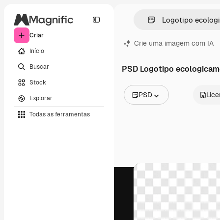
Criar
Crie uma imagem com IA
Início
Buscar
PSD Logotipo ecologicam
Stock
PSD
Lic
Explorar
Todas as imagens
Todas as ferramentas
Vetores
Ilustrações
Fotos
PSD
Modelos
Mockups
Vídeos
Clipes de vídeo
Animações
Modelos de vídeos
Ícones
Modelos 3D
Fontes