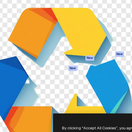
iativa para você direcionar
Spaces
Academy
alho. Mais de 1 milhão de
Assistente de IA
Documentação
e criativos, empresas,
Gerador de
Atendimento
dios.
imagens
Termos e
Gerador de vídeos
condições
Texto para voz
Política de
privacidade
Conteúdo de stock
Originais
MCP para
New
New
Claude/ChatGPT
Política de cooki
Agentes
Central de
New
confiabilidade
API
Afiliados
App móvel
Empresas
Todas as
ferramentas
-
2026
Freepik Company S.L.U.
Todos os direitos reservados
.
By clicking “Accept All Cookies”, you ag