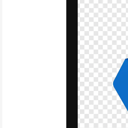
A plataforma cr
seu melhor trab
assinantes entr
agências e estú
Português
Copyright © 2010