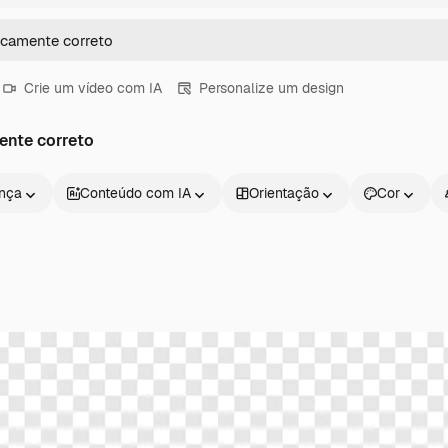
Crie um vídeo com IA
Personalize um design
ente correto
ença
Conteúdo com IA
Orientação
Cor
Produtos
Começar