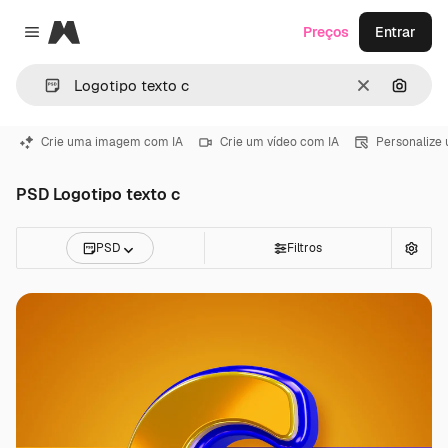
Magnific
Preços
Entrar
Close menu
Limpar
Pesqui
Crie uma imagem com IA
Crie um vídeo com IA
Personalize
PSD Logotipo texto c
PSD
Filtros