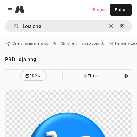
Magnific
Preços
Entrar
Close menu
Limpar
Pesqui
Crie uma imagem com IA
Crie um vídeo com IA
Personalize
PSD Loja png
PSD
Filtros