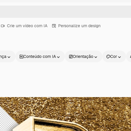
Crie um vídeo com IA
Personalize um design
ença
Conteúdo com IA
Orientação
Cor
Produtos
Começar