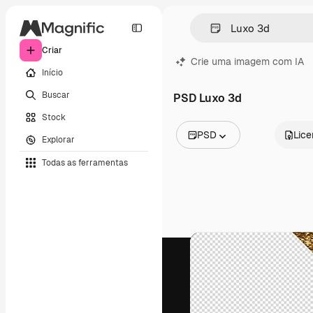
Criar
Crie uma imagem com IA
Início
Buscar
PSD Luxo 3d
Stock
PSD
Lic
Explorar
Todas as imagens
Todas as ferramentas
Vetores
Ilustrações
Fotos
PSD
Modelos
Mockups
Vídeos
Clipes de vídeo
Animações
Modelos de vídeos
Ícones
Modelos 3D
Fontes