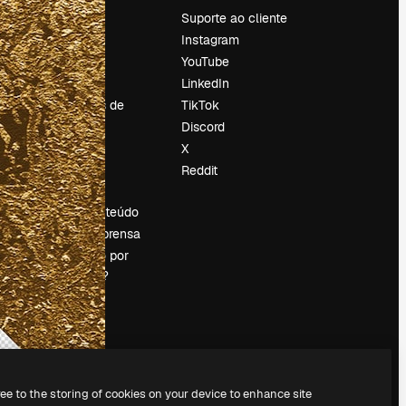
Preços
Suporte ao cliente
Sobre nós
Instagram
Reviews
YouTube
Emprego
LinkedIn
Tendências de
TikTok
pesquisa
Discord
Blog
X
Eventos
Reddit
es
Slidesgo
Vender conteúdo
Sala de imprensa
Procurando por
magnific.ai?
ree to the storing of cookies on your device to enhance site