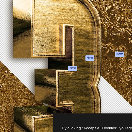
iativa para você direcionar
Spaces
Academy
alho. Mais de 1 milhão de
Assistente de IA
Documentação
e criativos, empresas,
Gerador de
Atendimento
dios.
imagens
Termos e
Gerador de vídeos
condições
Texto para voz
Política de
privacidade
Conteúdo de stock
Originais
MCP para
New
New
Claude/ChatGPT
Política de cooki
Agentes
Central de
New
confiabilidade
API
Afiliados
App móvel
Empresas
Todas as
ferramentas
-
2026
Freepik Company S.L.U.
Todos os direitos reservados
.
By clicking “Accept All Cookies”, you ag