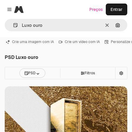
Magnific
Preços
Entrar
Close menu
Limpar
Pesqui
Crie uma imagem com IA
Crie um vídeo com IA
Personalize
PSD Luxo ouro
PSD
Filtros