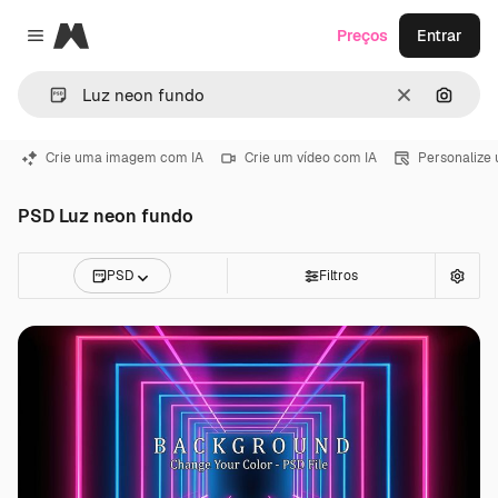
Magnific
Preços
Entrar
Close menu
Limpar
Pesqui
Crie uma imagem com IA
Crie um vídeo com IA
Personalize
PSD Luz neon fundo
PSD
Filtros