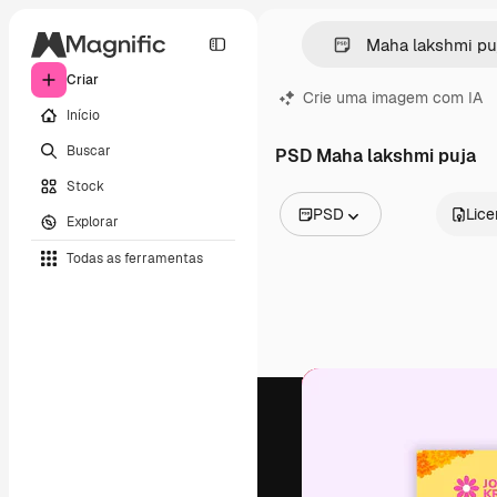
Criar
Crie uma imagem com IA
Início
Buscar
PSD Maha lakshmi puja
Stock
PSD
Lic
Explorar
Todas as imagens
Todas as ferramentas
Vetores
Ilustrações
Fotos
PSD
Modelos
Mockups
Vídeos
Clipes de vídeo
Animações
Modelos de vídeos
Ícones
Modelos 3D
Fontes