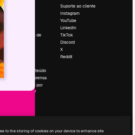
Preços
Suporte ao cliente
Sobre nós
Instagram
Reviews
YouTube
Emprego
LinkedIn
Tendências de
TikTok
pesquisa
Discord
Blog
X
Eventos
Reddit
es
Slidesgo
Vender conteúdo
Sala de imprensa
Procurando por
magnific.ai?
ree to the storing of cookies on your device to enhance site