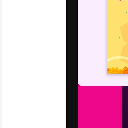
A plataforma cr
seu melhor trab
assinantes entr
agências e estú
Português
Copyright © 2010