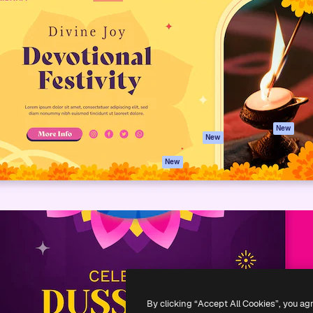
iativa para você direcionar
Spaces
Academy
alho. Mais de 1 milhão de
Assistente de IA
Documentação
e criativos, empresas,
Gerador de
Atendimento
dios.
imagens
Termos e
Gerador de vídeos
condições
Texto para voz
Política de
privacidade
Conteúdo de stock
Originais
MCP para
New
New
Claude/ChatGPT
Política de cooki
Agentes
Central de
New
confiabilidade
API
Afiliados
App móvel
Empresas
Todas as
ferramentas
-
2026
Freepik Company S.L.U.
Todos os direitos reservados
.
By clicking “Accept All Cookies”, you ag