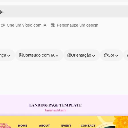
Crie um vídeo com IA
Personalize um design
ença
Conteúdo com IA
Orientação
Cor
Produtos
Começar