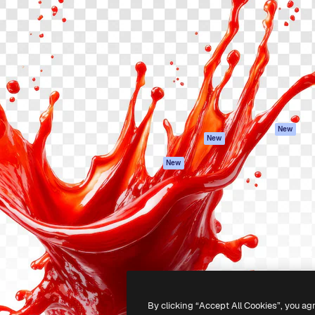
iativa para você direcionar
Spaces
Academy
alho. Mais de 1 milhão de
Assistente de IA
Documentação
e criativos, empresas,
Gerador de
Atendimento
dios.
imagens
Termos e
Gerador de vídeos
condições
Texto para voz
Política de
privacidade
Conteúdo de stock
Originais
MCP para
New
New
Claude/ChatGPT
Política de cooki
Agentes
Central de
New
confiabilidade
API
Afiliados
App móvel
Empresas
Todas as
ferramentas
-
2026
Freepik Company S.L.U.
Todos os direitos reservados
.
By clicking “Accept All Cookies”, you ag