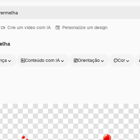
Crie um vídeo com IA
Personalize um design
elha
ença
Conteúdo com IA
Orientação
Cor
Produtos
Começar