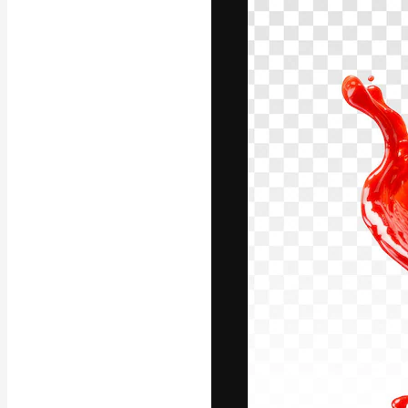
A plataforma cr
seu melhor trab
assinantes entr
agências e estú
Português
Copyright © 2010