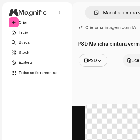
Criar
Crie uma imagem com IA
Início
Buscar
PSD Mancha pintura verm
Stock
PSD
Lic
Explorar
Todas as imagens
Todas as ferramentas
Vetores
Ilustrações
Fotos
PSD
Modelos
Mockups
Vídeos
Clipes de vídeo
Animações
Modelos de vídeos
Ícones
Modelos 3D
Fontes