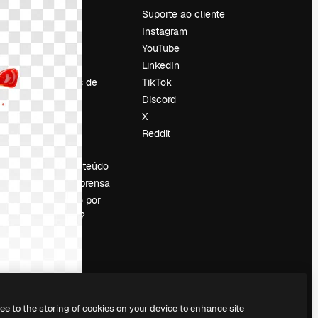
Preços
Suporte ao cliente
Sobre nós
Instagram
Reviews
YouTube
Emprego
LinkedIn
Tendências de
TikTok
pesquisa
Discord
Blog
X
Eventos
Reddit
es
Slidesgo
Vender conteúdo
Sala de imprensa
Procurando por
magnific.ai?
ree to the storing of cookies on your device to enhance site