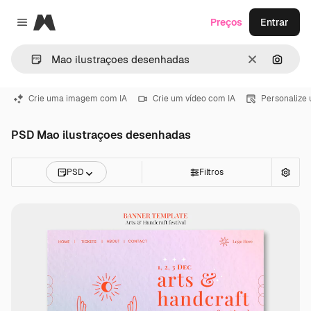
Magnific
Preços
Entrar
Close menu
Limpar
Pesqui
Crie uma imagem com IA
Crie um vídeo com IA
Personalize
PSD Mao ilustraçoes desenhadas
PSD
Filtros