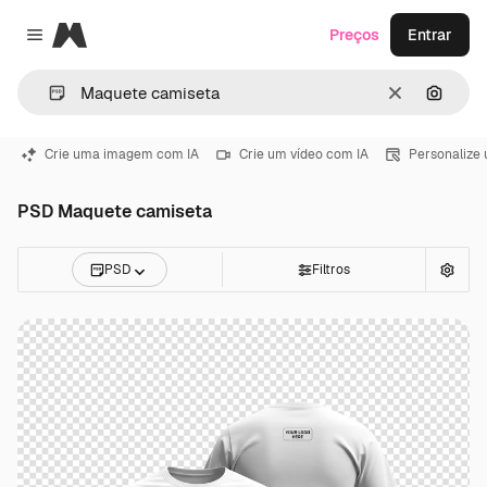
Magnific
Preços
Entrar
Close menu
Limpar
Pesqui
Crie uma imagem com IA
Crie um vídeo com IA
Personalize
PSD Maquete camiseta
PSD
Filtros