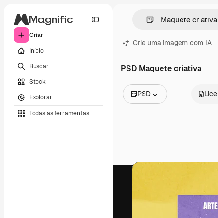
Criar
Crie uma imagem com IA
Início
Buscar
PSD Maquete criativa
Stock
PSD
Lic
Explorar
Todas as imagens
Todas as ferramentas
Vetores
Ilustrações
Fotos
PSD
Modelos
Mockups
Vídeos
Clipes de vídeo
Animações
Modelos de vídeos
Ícones
Modelos 3D
Fontes