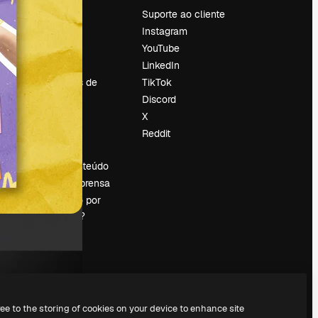
Preços
Suporte ao cliente
Sobre nós
Instagram
Reviews
YouTube
Emprego
LinkedIn
Tendências de
TikTok
pesquisa
Discord
Blog
X
Eventos
Reddit
es
Slidesgo
Vender conteúdo
Sala de imprensa
Procurando por
magnific.ai?
ree to the storing of cookies on your device to enhance site