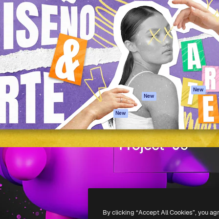
iativa para você direcionar
Spaces
Academy
alho. Mais de 1 milhão de
Assistente de IA
Documentação
e criativos, empresas,
Gerador de
Atendimento
dios.
imagens
Termos e
Gerador de vídeos
condições
Texto para voz
Política de
privacidade
Conteúdo de stock
Originais
MCP para
New
New
Claude/ChatGPT
Política de cooki
Agentes
Central de
New
confiabilidade
API
Afiliados
App móvel
Empresas
Todas as
ferramentas
-
2026
Freepik Company S.L.U.
Todos os direitos reservados
.
By clicking “Accept All Cookies”, you ag