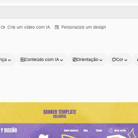
Crie um vídeo com IA
Personalize um design
ença
Conteúdo com IA
Orientação
Cor
Produtos
Começar