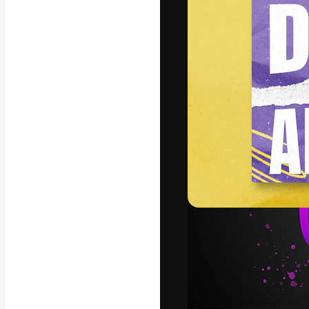
A plataforma cr
seu melhor trab
assinantes entr
agências e estú
Português
Copyright © 2010