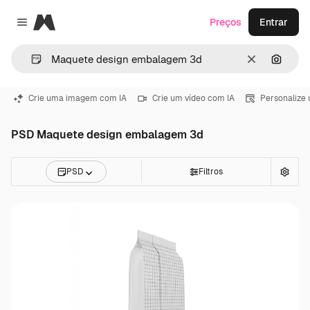
Magnific
Preços
Entrar
Close menu
Limpar
Pesqui
Crie uma imagem com IA
Crie um vídeo com IA
Personalize
PSD Maquete design embalagem 3d
PSD
Filtros