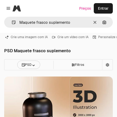
Magnific
Preços
Entrar
Close menu
Limpar
Pesqui
Crie uma imagem com IA
Crie um vídeo com IA
Personalize
PSD Maquete frasco suplemento
PSD
Filtros