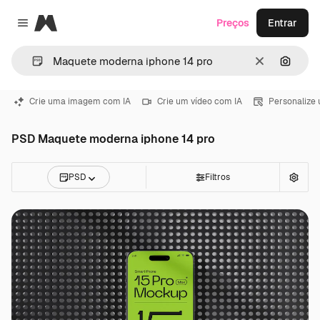
Magnific
Preços
Entrar
Close menu
Limpar
Pesqui
Crie uma imagem com IA
Crie um vídeo com IA
Personalize
PSD Maquete moderna iphone 14 pro
PSD
Filtros