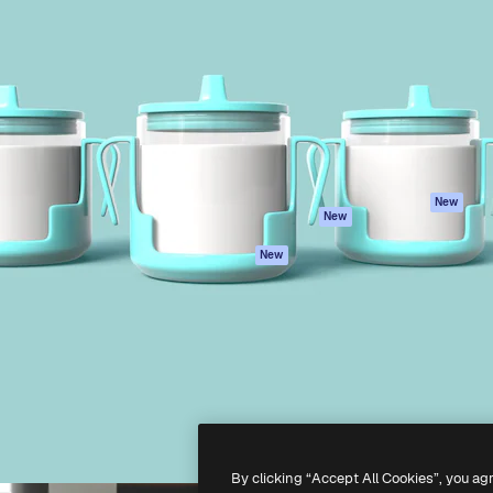
iativa para você direcionar
Spaces
Academy
alho. Mais de 1 milhão de
Assistente de IA
Documentação
e criativos, empresas,
Gerador de
Atendimento
dios.
imagens
Termos e
Gerador de vídeos
condições
Texto para voz
Política de
privacidade
Conteúdo de stock
Originais
MCP para
New
New
Claude/ChatGPT
Política de cooki
Agentes
Central de
New
confiabilidade
API
Afiliados
App móvel
Empresas
Todas as
ferramentas
-
2026
Freepik Company S.L.U.
Todos os direitos reservados
.
By clicking “Accept All Cookies”, you ag