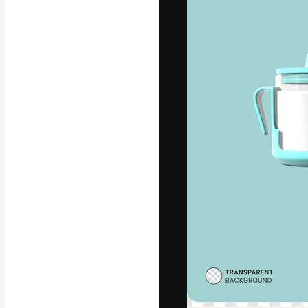
A plataforma cr
seu melhor trab
assinantes entr
agências e estú
Português
Copyright © 2010