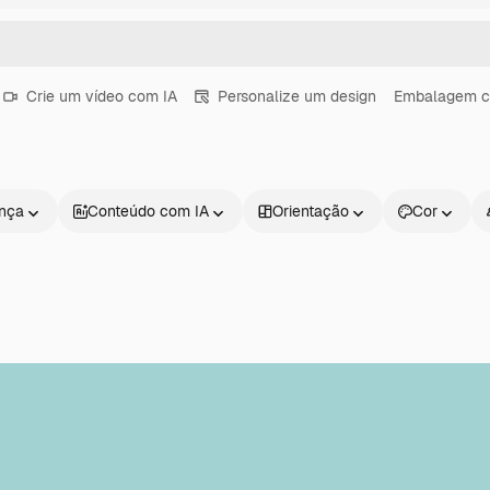
Crie um vídeo com IA
Personalize um design
Embalagem c
ença
Conteúdo com IA
Orientação
Cor
Produtos
Começar