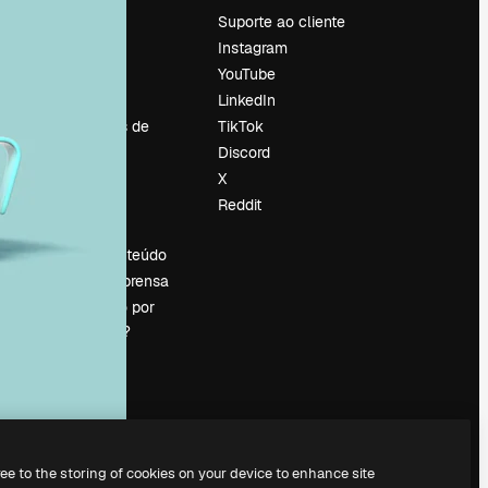
Preços
Suporte ao cliente
Sobre nós
Instagram
Reviews
YouTube
Emprego
LinkedIn
Tendências de
TikTok
pesquisa
Discord
Blog
X
Eventos
Reddit
es
Slidesgo
Vender conteúdo
Sala de imprensa
Procurando por
magnific.ai?
ree to the storing of cookies on your device to enhance site