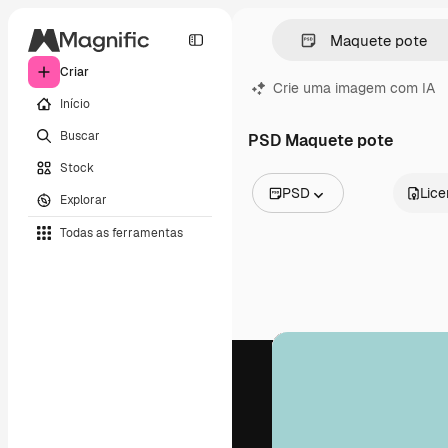
Criar
Crie uma imagem com IA
Início
Buscar
PSD Maquete pote
Stock
PSD
Lic
Explorar
Todas as imagens
Todas as ferramentas
Vetores
Ilustrações
Fotos
PSD
Modelos
Mockups
Vídeos
Clipes de vídeo
Animações
Modelos de vídeos
Ícones
Modelos 3D
Fontes