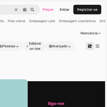
Preços
Entrar
Registrar-se
Limpar
Pesquisar por imagem
Buscar
ha
Pote creme
Embalagem cafe
Embalagem cosmeticos
Emba
Relevância
Editável
Pessoas
Avançado
on-line
Empresa
Siga-nos