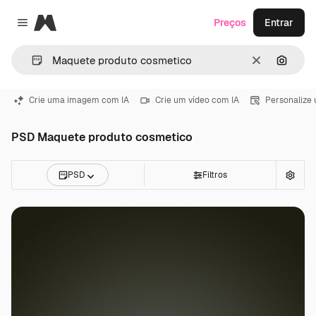
Magnific
Preços
Entrar
Close menu
Limpar
Pesqui
Crie uma imagem com IA
Crie um vídeo com IA
Personalize
PSD Maquete produto cosmetico
PSD
Filtros