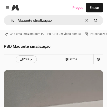
Magnific
Preços
Entrar
Close menu
Limpar
Pesqui
Crie uma imagem com IA
Crie um vídeo com IA
Personalize
PSD Maquete sinalizaçao
PSD
Filtros