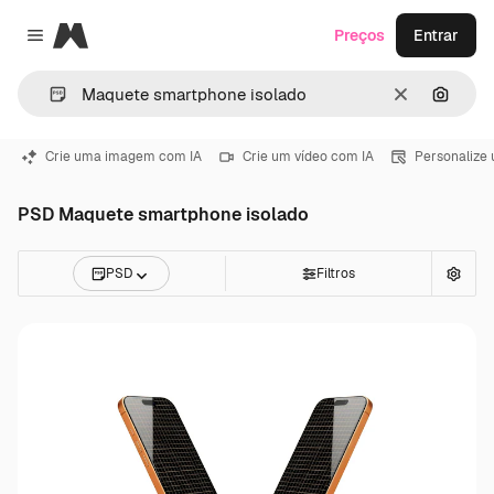
Magnific
Preços
Entrar
Close menu
Limpar
Pesqui
Crie uma imagem com IA
Crie um vídeo com IA
Personalize
PSD Maquete smartphone isolado
PSD
Filtros