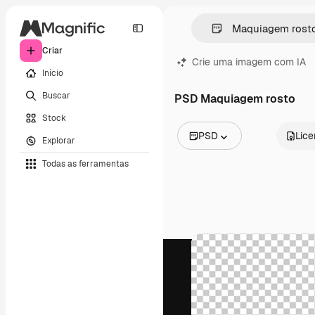
Criar
Crie uma imagem com IA
Início
Buscar
PSD Maquiagem rosto
Stock
PSD
Lic
Explorar
Todas as imagens
Todas as ferramentas
Vetores
Ilustrações
Fotos
PSD
Modelos
Mockups
Vídeos
Clipes de vídeo
Animações
Modelos de vídeos
Ícones
Modelos 3D
Fontes