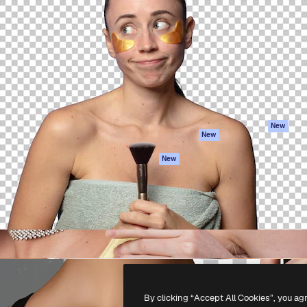
iativa para você direcionar
Spaces
Academy
alho. Mais de 1 milhão de
Assistente de IA
Documentação
e criativos, empresas,
Gerador de
Atendimento
dios.
imagens
Termos e
Gerador de vídeos
condições
Texto para voz
Política de
privacidade
Conteúdo de stock
Originais
MCP para
New
New
Claude/ChatGPT
Política de cooki
Agentes
Central de
New
confiabilidade
API
Afiliados
App móvel
Empresas
Todas as
ferramentas
-
2026
Freepik Company S.L.U.
Todos os direitos reservados
.
By clicking “Accept All Cookies”, you ag