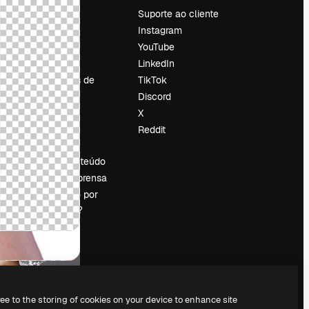
Preços
Suporte ao cliente
Sobre nós
Instagram
Reviews
YouTube
Emprego
LinkedIn
Tendências de
TikTok
pesquisa
Discord
Blog
X
Eventos
Reddit
es
Slidesgo
Vender conteúdo
Sala de imprensa
Procurando por
magnific.ai?
ree to the storing of cookies on your device to enhance site