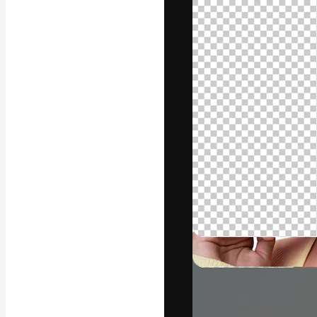
A plataforma cr
seu melhor trab
assinantes entr
agências e estú
Português
Copyright © 2010