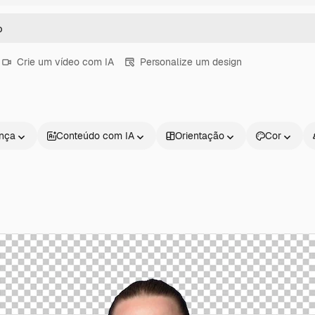
Crie um vídeo com IA
Personalize um design
ença
Conteúdo com IA
Orientação
Cor
Produtos
Começar