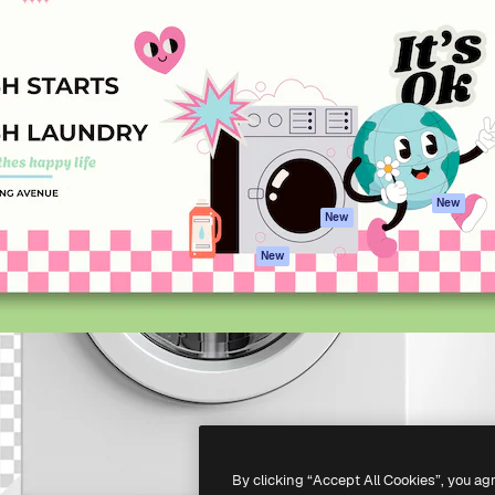
iativa para você direcionar
Spaces
Academy
alho. Mais de 1 milhão de
Assistente de IA
Documentação
e criativos, empresas,
Gerador de
Atendimento
dios.
imagens
Termos e
Gerador de vídeos
condições
Texto para voz
Política de
privacidade
Conteúdo de stock
Originais
MCP para
New
New
Claude/ChatGPT
Política de cooki
Agentes
Central de
New
confiabilidade
API
Afiliados
App móvel
Empresas
Todas as
ferramentas
-
2026
Freepik Company S.L.U.
Todos os direitos reservados
.
By clicking “Accept All Cookies”, you ag