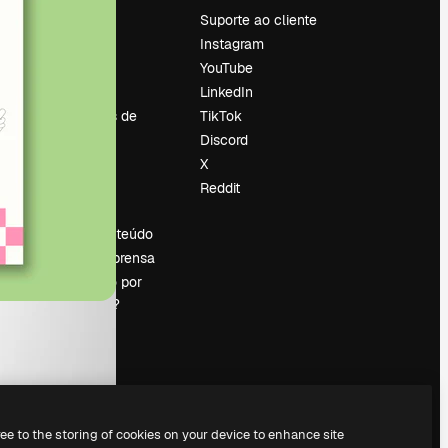
Preços
Suporte ao cliente
Sobre nós
Instagram
Reviews
YouTube
Emprego
LinkedIn
Tendências de
TikTok
pesquisa
Discord
Blog
X
Eventos
Reddit
es
Slidesgo
Vender conteúdo
Sala de imprensa
Procurando por
magnific.ai?
ree to the storing of cookies on your device to enhance site