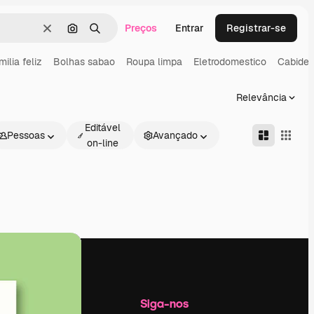
Preços
Entrar
Registrar-se
Limpar
Pesquisar por imagem
Buscar
ilia feliz
Bolhas sabao
Roupa limpa
Eletrodomestico
Cabide
Relevância
Editável
Pessoas
Avançado
on-line
Empresa
Siga-nos