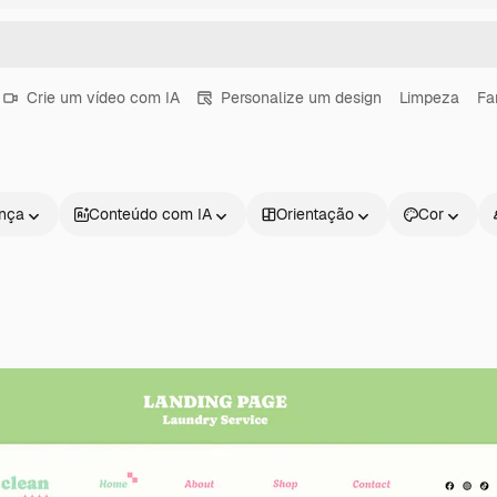
Crie um vídeo com IA
Personalize um design
Limpeza
Fam
ença
Conteúdo com IA
Orientação
Cor
Produtos
Começar