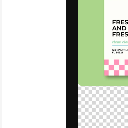
A plataforma cr
seu melhor trab
assinantes entr
agências e estú
Português
Copyright © 2010