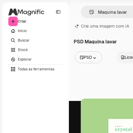
Criar
Crie uma imagem com IA
Início
Buscar
PSD Maquina lavar
Stock
PSD
Lic
Explorar
Todas as imagens
Todas as ferramentas
Vetores
Ilustrações
Fotos
PSD
Modelos
Mockups
Vídeos
Clipes de vídeo
Animações
Modelos de vídeos
Ícones
Modelos 3D
Fontes