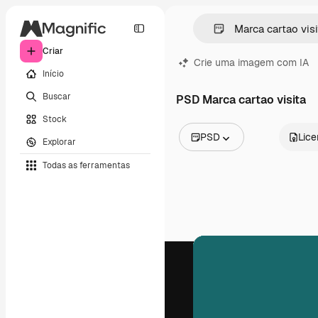
Criar
Crie uma imagem com IA
Início
Buscar
PSD Marca cartao visita
Stock
PSD
Lic
Explorar
Todas as imagens
Todas as ferramentas
Vetores
Ilustrações
Fotos
PSD
Modelos
Mockups
Vídeos
Clipes de vídeo
Animações
Modelos de vídeos
Ícones
Modelos 3D
Fontes