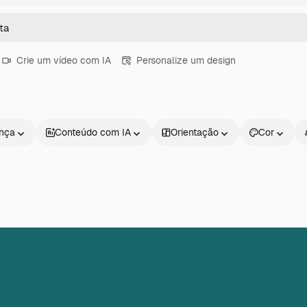
Crie um vídeo com IA
Personalize um design
ença
Conteúdo com IA
Orientação
Cor
Produtos
Começar