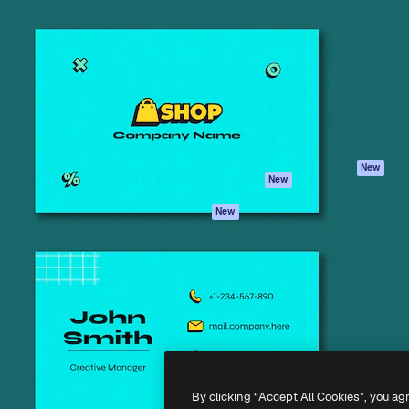
iativa para você direcionar
Spaces
Academy
alho. Mais de 1 milhão de
Assistente de IA
Documentação
e criativos, empresas,
Gerador de
Atendimento
dios.
imagens
Termos e
Gerador de vídeos
condições
Texto para voz
Política de
privacidade
Conteúdo de stock
Originais
MCP para
New
New
Claude/ChatGPT
Política de cooki
Agentes
Central de
New
confiabilidade
API
Afiliados
App móvel
Empresas
Todas as
ferramentas
-
2026
Freepik Company S.L.U.
Todos os direitos reservados
.
By clicking “Accept All Cookies”, you ag