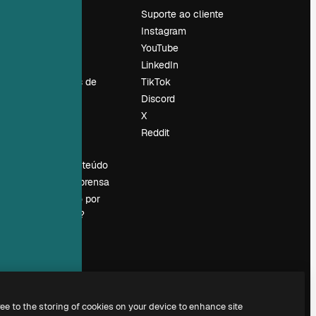
Preços
Suporte ao cliente
Sobre nós
Instagram
Reviews
YouTube
Emprego
LinkedIn
Tendências de
TikTok
pesquisa
Discord
Blog
X
Eventos
Reddit
es
Slidesgo
Vender conteúdo
Sala de imprensa
Procurando por
magnific.ai?
ree to the storing of cookies on your device to enhance site