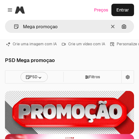
Magnific
Preços
Entrar
Close menu
Limpar
Pesqui
Crie uma imagem com IA
Crie um vídeo com IA
Personalize
PSD Mega promoçao
PSD
Filtros