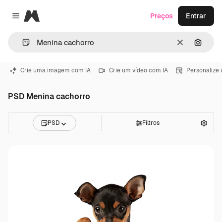
Magnific
Preços
Entrar
Close menu
Limpar
Pesqui
Crie uma imagem com IA
Crie um vídeo com IA
Personalize
PSD Menina cachorro
PSD
Filtros