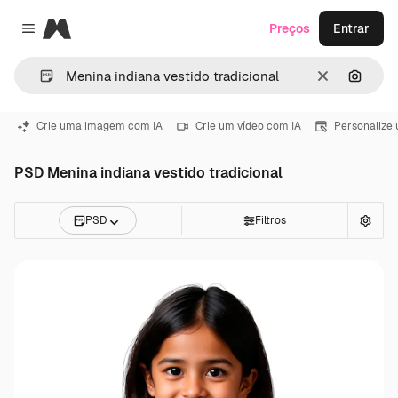
Magnific
Preços
Entrar
Close menu
Limpar
Pesqui
Crie uma imagem com IA
Crie um vídeo com IA
Personalize
PSD Menina indiana vestido tradicional
PSD
Filtros