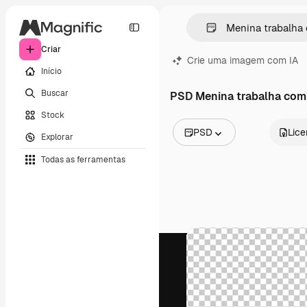
Criar
Crie uma imagem com IA
Início
Buscar
PSD Menina trabalha co
Stock
PSD
Lic
Explorar
Todas as imagens
Todas as ferramentas
Vetores
Ilustrações
Fotos
PSD
Modelos
Mockups
Vídeos
Clipes de vídeo
Animações
Modelos de vídeos
Ícones
Modelos 3D
Fontes