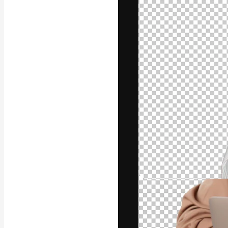
A plataforma cr
seu melhor trab
assinantes entr
agências e estú
Português
Copyright © 2010