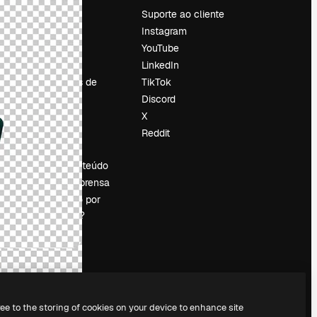
Preços
Suporte ao cliente
Sobre nós
Instagram
Reviews
YouTube
Emprego
LinkedIn
Tendências de
TikTok
pesquisa
Discord
Blog
X
Eventos
Reddit
es
Slidesgo
Vender conteúdo
Sala de imprensa
Procurando por
magnific.ai?
ree to the storing of cookies on your device to enhance site