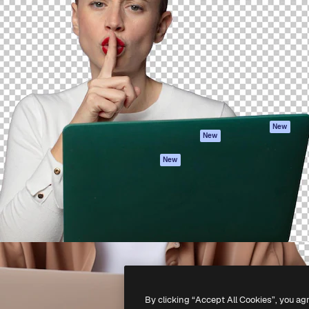
iativa para você direcionar
Spaces
Academy
alho. Mais de 1 milhão de
Assistente de IA
Documentação
e criativos, empresas,
Gerador de
Atendimento
dios.
imagens
Termos e
Gerador de vídeos
condições
Texto para voz
Política de
privacidade
Conteúdo de stock
Originais
MCP para
New
New
Claude/ChatGPT
Política de cooki
Agentes
Central de
New
confiabilidade
API
Afiliados
App móvel
Empresas
Todas as
ferramentas
-
2026
Freepik Company S.L.U.
Todos os direitos reservados
.
By clicking “Accept All Cookies”, you ag