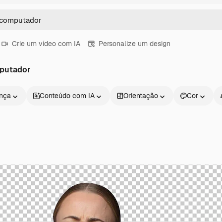
Crie um vídeo com IA
Personalize um design
mputador
ença
Conteúdo com IA
Orientação
Cor
Produtos
Começar