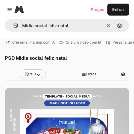
Magnific
Preços
Entrar
Close menu
Limpar
Pesqui
Crie uma imagem com IA
Crie um vídeo com IA
Personalize
PSD Midia social feliz natal
PSD
Filtros