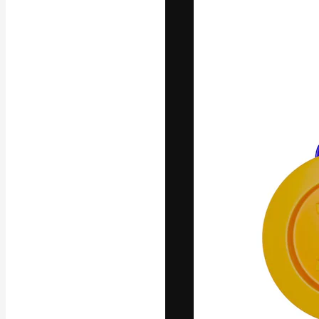
A plataforma cr
seu melhor trab
assinantes entr
agências e estú
Português
Copyright © 2010