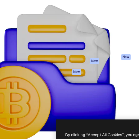
iativa para você direcionar
Spaces
Academy
alho. Mais de 1 milhão de
Assistente de IA
Documentação
e criativos, empresas,
Gerador de
Atendimento
dios.
imagens
Termos e
Gerador de vídeos
condições
Texto para voz
Política de
privacidade
Conteúdo de stock
Originais
MCP para
New
New
Claude/ChatGPT
Política de cooki
Agentes
Central de
New
confiabilidade
API
Afiliados
App móvel
Empresas
Todas as
ferramentas
-
2026
Freepik Company S.L.U.
Todos os direitos reservados
.
By clicking “Accept All Cookies”, you ag