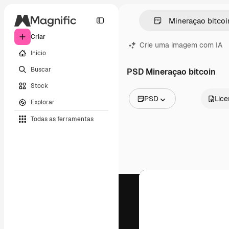
Criar
Crie uma imagem com IA
Início
Buscar
PSD Mineraçao bitcoin
Stock
PSD
Lic
Explorar
Todas as imagens
Todas as ferramentas
Vetores
Ilustrações
Fotos
PSD
Modelos
Mockups
Vídeos
Clipes de vídeo
Animações
Modelos de vídeos
Ícones
Modelos 3D
Fontes