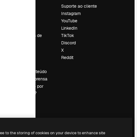
Preços
Suporte ao cliente
Sobre nós
Instagram
Reviews
YouTube
Emprego
LinkedIn
Tendências de
TikTok
pesquisa
Discord
Blog
X
Eventos
Reddit
es
Slidesgo
Vender conteúdo
Sala de imprensa
Procurando por
magnific.ai?
ree to the storing of cookies on your device to enhance site