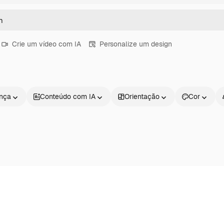
Crie um vídeo com IA
Personalize um design
ença
Conteúdo com IA
Orientação
Cor
Produtos
Começar