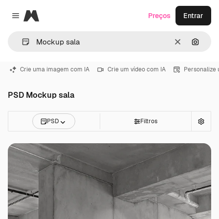
Magnific
Preços
Entrar
Close menu
Limpar
Pesqui
Crie uma imagem com IA
Crie um vídeo com IA
Personalize
PSD Mockup sala
PSD
Filtros