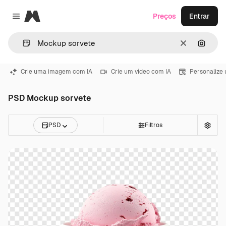
Magnific
Preços
Entrar
Close menu
Limpar
Pesqui
Crie uma imagem com IA
Crie um vídeo com IA
Personalize
PSD Mockup sorvete
PSD
Filtros