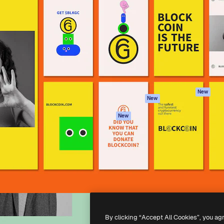
iativa para você direcionar
Spaces
Academy
alho. Mais de 1 milhão de
Assistente de IA
Documentação
e criativos, empresas,
Gerador de
Atendimento
dios.
imagens
Termos e
Gerador de vídeos
condições
Texto para voz
Política de
privacidade
Conteúdo de stock
Originais
MCP para
New
New
Claude/ChatGPT
Política de cooki
Agentes
Central de
New
confiabilidade
API
Afiliados
App móvel
Empresas
Todas as
ferramentas
-
2026
Freepik Company S.L.U.
Todos os direitos reservados
.
By clicking “Accept All Cookies”, you ag