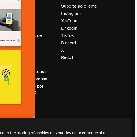
Preços
Suporte ao cliente
Sobre nós
Instagram
Reviews
YouTube
Emprego
LinkedIn
Tendências de
TikTok
pesquisa
Discord
Blog
X
Eventos
Reddit
es
Slidesgo
Vender conteúdo
Sala de imprensa
Procurando por
magnific.ai?
ree to the storing of cookies on your device to enhance site