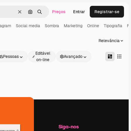
Preços
Entrar
Registrar-se
Limpar
Pesquisar por imagem
Buscar
tagram
Social media
Sombra
Marketing
Online
Tipografia
Fi
Relevância
Editável
Pessoas
Avançado
on-line
Empresa
Siga-nos