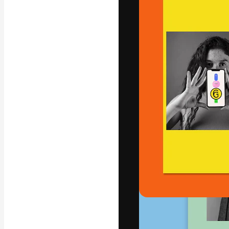
A plataforma cr
seu melhor trab
assinantes entr
agências e estú
Português
Copyright © 2010