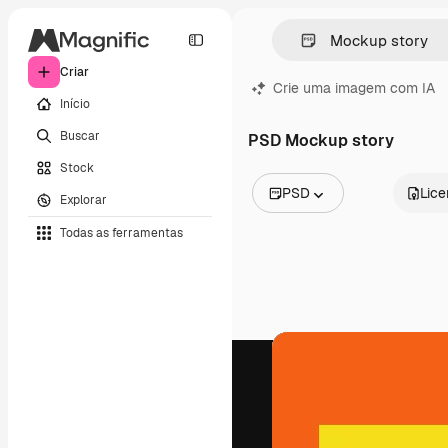
Criar
Crie uma imagem com IA
Início
Buscar
PSD Mockup story
Stock
PSD
Lic
Explorar
Todas as imagens
Todas as ferramentas
Vetores
Ilustrações
Fotos
PSD
Modelos
Mockups
Vídeos
Clipes de vídeo
Animações
Modelos de vídeos
Ícones
Modelos 3D
Fontes