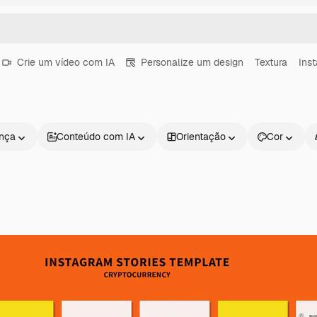
Crie um vídeo com IA
Personalize um design
Textura
Ins
ença
Conteúdo com IA
Orientação
Cor
Produtos
Começar