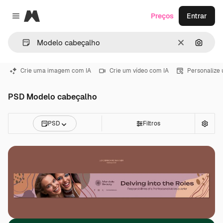
Magnific
Preços
Entrar
Close menu
Limpar
Pesqui
Crie uma imagem com IA
Crie um vídeo com IA
Personalize
PSD Modelo cabeçalho
PSD
Filtros