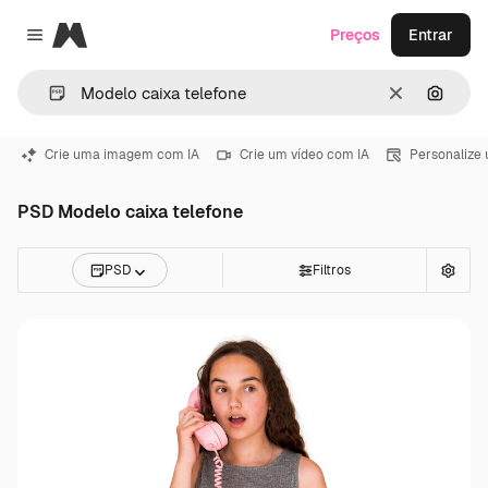
Magnific
Preços
Entrar
Close menu
Limpar
Pesqui
Crie uma imagem com IA
Crie um vídeo com IA
Personalize
PSD Modelo caixa telefone
PSD
Filtros