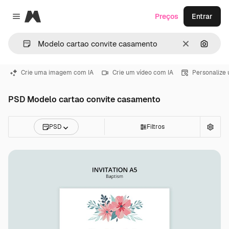
Magnific
Preços
Entrar
Close menu
Limpar
Pesqui
Crie uma imagem com IA
Crie um vídeo com IA
Personalize
PSD Modelo cartao convite casamento
PSD
Filtros