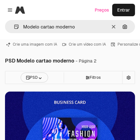
Magnific
Preços
Entrar
Close menu
Limpar
Pesqui
Crie uma imagem com IA
Crie um vídeo com IA
Personalize
PSD Modelo cartao moderno
- Página 2
PSD
Filtros