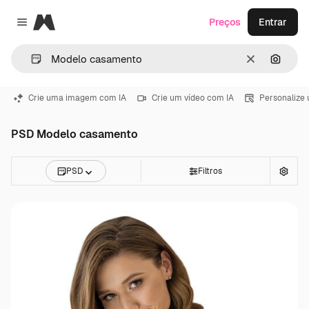
Magnific
Preços
Entrar
Close menu
Limpar
Pesqui
Crie uma imagem com IA
Crie um vídeo com IA
Personalize
PSD Modelo casamento
PSD
Filtros