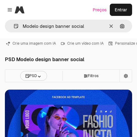
Magnific
Preços
Entrar
Close menu
Limpar
Pesqui
Crie uma imagem com IA
Crie um vídeo com IA
Personalize
PSD Modelo design banner social
PSD
Filtros