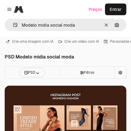
Magnific
Preços
Entrar
Close menu
Limpar
Pesqui
Crie uma imagem com IA
Crie um vídeo com IA
Personalize
PSD Modelo midia social moda
PSD
Filtros