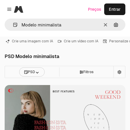
Magnific
Preços
Entrar
Close menu
Limpar
Pesqui
Crie uma imagem com IA
Crie um vídeo com IA
Personalize
PSD Modelo minimalista
PSD
Filtros