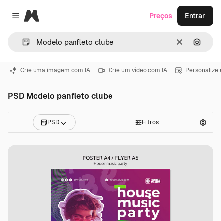
Magnific
Preços
Entrar
Close menu
Limpar
Pesqui
Crie uma imagem com IA
Crie um vídeo com IA
Personalize
PSD Modelo panfleto clube
PSD
Filtros