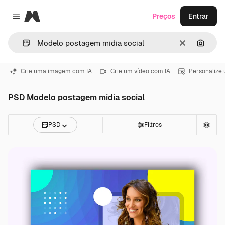
Magnific
Preços
Entrar
Close menu
Limpar
Pesqui
Crie uma imagem com IA
Crie um vídeo com IA
Personalize
PSD Modelo postagem midia social
PSD
Filtros