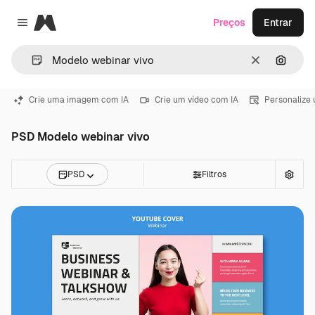
Magnific
Preços
Entrar
Close menu
Limpar
Pesqui
Crie uma imagem com IA
Crie um vídeo com IA
Personalize
PSD Modelo webinar vivo
PSD
Filtros