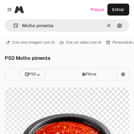
Magnific
Preços
Entrar
Close menu
Limpar
Pesqui
Crie uma imagem com IA
Crie um vídeo com IA
Personalize
PSD Molho pimenta
PSD
Filtros